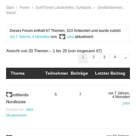
Start
›
Foren
›
Surf/Travel Länderinfos, Surfspots
›
Großbritannien,
Irland
Dieses Forum enthält 67 Themen, 323 Antworten und wurde zuletzt
vor 7 Jahren, 4 Monaten
von
jobu
aktualisiert.
Ansicht von 20 Themen – 1 bis 20 (von insgesamt 67)
1
2
3
4
→
Thema
Teilnehmer
Beiträge
Letzter Beitrag
vor 7 Jahren,
Schottlands
5
7
4 Monaten
Nordküste
jobu
Erstellt von:
Max
Mustermann