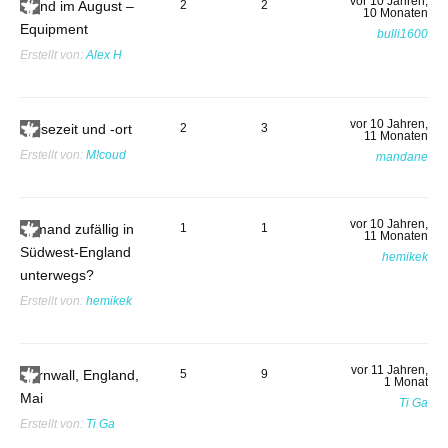
vor 10 Jahren,
Irland im August –
2
2
10 Monaten
Equipment
bulli1600
Erstellt von:
Alex H
vor 10 Jahren,
Reisezeit und -ort
2
3
11 Monaten
Erstellt von:
M!coud
mandane
vor 10 Jahren,
Jemand zufällig in
1
1
11 Monaten
Südwest-England
hemikek
unterwegs?
Erstellt von:
hemikek
vor 11 Jahren,
Cornwall, England,
5
9
1 Monat
Mai
Ti Ga
Erstellt von:
Ti Ga