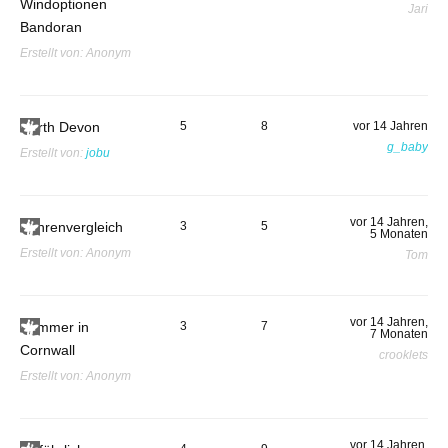
Windoptionen
Jari
Bandoran
Erstellt von:
Anonym
North Devon
5
8
vor 14 Jahren
g_baby
Erstellt von:
jobu
vor 14 Jahren,
Fährenvergleich
3
5
5 Monaten
Erstellt von:
Anonym
Tom
vor 14 Jahren,
Sommer in
3
7
7 Monaten
Cornwall
crooklets
Erstellt von:
Anonym
vor 14 Jahren,