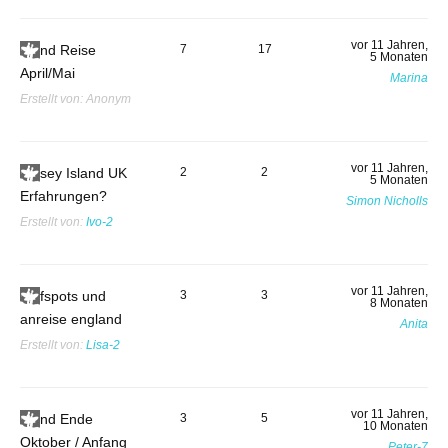
vor 11 Jahren,
Irland Reise
7
17
5 Monaten
April/Mai
Marina
Erstellt von:
Anonym
vor 11 Jahren,
Jersey Island UK
2
2
5 Monaten
Erfahrungen?
Simon Nicholls
Erstellt von:
Ivo-2
vor 11 Jahren,
surfspots und
3
3
8 Monaten
anreise england
Anita
Erstellt von:
Lisa-2
vor 11 Jahren,
Irland Ende
3
5
10 Monaten
Oktober / Anfang
Peter-7