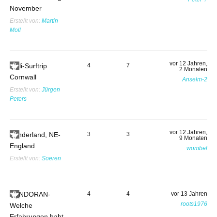
November
Erstellt von:
Martin
Moll
vor 12 Jahren,
Bulli-Surftrip
4
7
2 Monaten
Cornwall
Anselm-2
Erstellt von:
Jürgen
Peters
vor 12 Jahren,
Sunderland, NE-
3
3
9 Monaten
England
wombel
Erstellt von:
Soeren
BUNDORAN-
4
4
vor 13 Jahren
roots1976
Welche
Erfahrungen habt