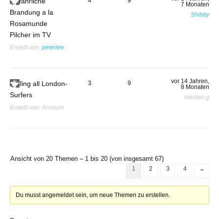
Gefährliche
4
9
7 Monaten
Brandung a la
Shibby
Rosamunde
Pilcher im TV
Erstellt von:
peterlee
vor 14 Jahren,
Calling all London-
3
9
8 Monaten
Surfers
meister-g
Erstellt von:
Anonym
Ansicht von 20 Themen – 1 bis 20 (von insgesamt 67)
1
2
3
4
→
Du musst angemeldet sein, um neue Themen zu erstellen.