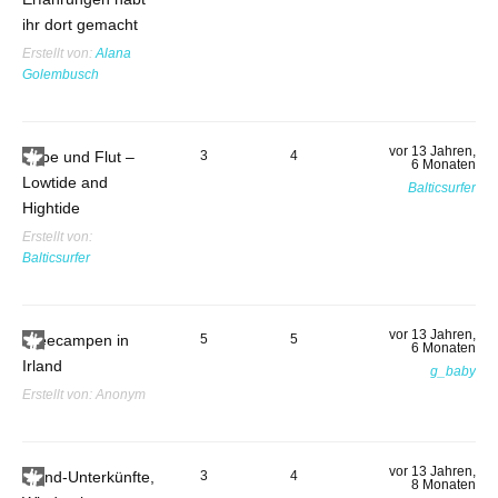
ihr dort gemacht
Erstellt von:
Alana
Golembusch
vor 13 Jahren,
Ebbe und Flut –
3
4
6 Monaten
Lowtide and
Balticsurfer
Hightide
Erstellt von:
Balticsurfer
vor 13 Jahren,
Freecampen in
5
5
6 Monaten
Irland
g_baby
Erstellt von:
Anonym
vor 13 Jahren,
Irland-Unterkünfte,
3
4
8 Monaten