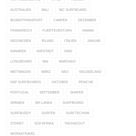
AUSTRALIEN
BALI
BIC SURFBOARD
BOARDTRANSPORT
CAMPEN
DEZEMBER
FRANKREICH
FUERTEVENTURA
HAWAII
INDONESIEN
IRLAND
ITALIEN
JANUAR
KANAREN
KAPSTADT
KIND
LONGBOARD
MAI
MAROKKO
MIETWAGEN
MÄRZ
NEO
NEUSEELAND
NSP SURFBOARDS
OKTOBER
PENICHE
PORTUGAL
SEPTEMBER
SHAPER
SPANIEN
SRI LANKA
SURFBOARD
SURFBUDDY
SURFEN
SURFTECHNIK
SYDNEY
SÜD AFRIKA
TAGHAZOUT
WORK&TRAVEL