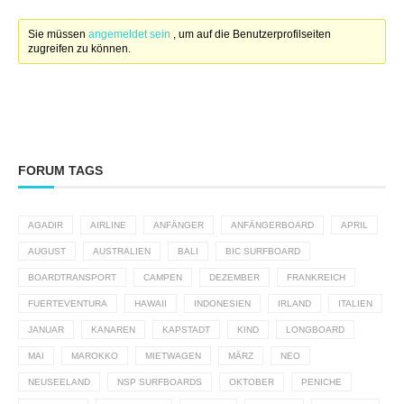
Sie müssen
angemeldet sein
, um auf die Benutzerprofilseiten
zugreifen zu können.
FORUM TAGS
AGADIR
AIRLINE
ANFÄNGER
ANFÄNGERBOARD
APRIL
AUGUST
AUSTRALIEN
BALI
BIC SURFBOARD
BOARDTRANSPORT
CAMPEN
DEZEMBER
FRANKREICH
FUERTEVENTURA
HAWAII
INDONESIEN
IRLAND
ITALIEN
JANUAR
KANAREN
KAPSTADT
KIND
LONGBOARD
MAI
MAROKKO
MIETWAGEN
MÄRZ
NEO
NEUSEELAND
NSP SURFBOARDS
OKTOBER
PENICHE