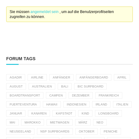
Sie müssen
angemeldet sein
, um auf die Benutzerprofilseiten
zugreifen zu können.
FORUM TAGS
AGADIR
AIRLINE
ANFÄNGER
ANFÄNGERBOARD
APRIL
AUGUST
AUSTRALIEN
BALI
BIC SURFBOARD
BOARDTRANSPORT
CAMPEN
DEZEMBER
FRANKREICH
FUERTEVENTURA
HAWAII
INDONESIEN
IRLAND
ITALIEN
JANUAR
KANAREN
KAPSTADT
KIND
LONGBOARD
MAI
MAROKKO
MIETWAGEN
MÄRZ
NEO
NEUSEELAND
NSP SURFBOARDS
OKTOBER
PENICHE