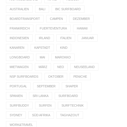
AUSTRALIEN
BALI
BIC SURFBOARD
BOARDTRANSPORT
CAMPEN
DEZEMBER
FRANKREICH
FUERTEVENTURA
HAWAII
INDONESIEN
IRLAND
ITALIEN
JANUAR
KANAREN
KAPSTADT
KIND
LONGBOARD
MAI
MAROKKO
MIETWAGEN
MÄRZ
NEO
NEUSEELAND
NSP SURFBOARDS
OKTOBER
PENICHE
PORTUGAL
SEPTEMBER
SHAPER
SPANIEN
SRI LANKA
SURFBOARD
SURFBUDDY
SURFEN
SURFTECHNIK
SYDNEY
SÜD AFRIKA
TAGHAZOUT
WORK&TRAVEL