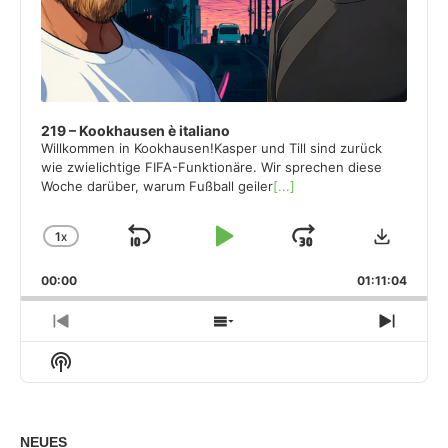
219 – Kookhausen è italiano
Willkommen in Kookhausen!Kasper und Till sind zurück
wie zwielichtige FIFA-Funktionäre. Wir sprechen diese
Woche darüber, warum Fußball geiler
[...]
Downloa
1
X
SKIP
PLAY
JUMP
CHANGE
PLAYBACK
BACKWARD
PAUSE
FORWARD
00:00
RATE
01:11:04
PREVIOUS
SHOW
NEXT
EPISODE
EPISODES
EPISO
Show
LIST
Podcast
Information
NEUES