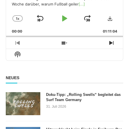
Woche darüber, warum Fußball geiler
[...]
Downloa
1
X
SKIP
PLAY
JUMP
CHANGE
PLAYBACK
BACKWARD
PAUSE
FORWARD
00:00
RATE
01:11:04
PREVIOUS
SHOW
NEXT
EPISODE
EPISODES
EPISO
Show
LIST
Podcast
Information
NEUES
Doku-Tipp: „Rolling Swells“ begleitet das
Surf Team Germany
31. Juli 2026