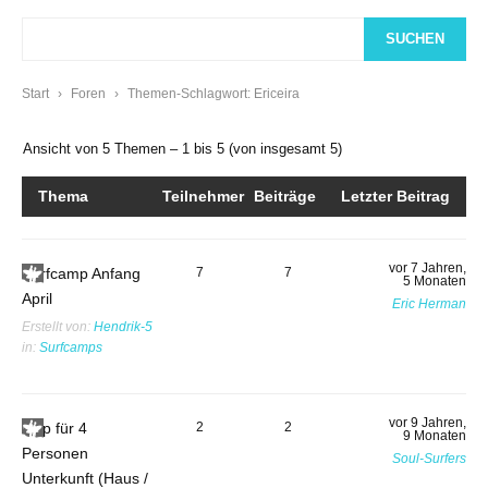
Start
›
Foren
›
Themen-Schlagwort: Ericeira
Ansicht von 5 Themen – 1 bis 5 (von insgesamt 5)
Thema
Teilnehmer
Beiträge
Letzter Beitrag
vor 7 Jahren,
Surfcamp Anfang
7
7
5 Monaten
April
Eric Herman
Erstellt von:
Hendrik-5
in:
Surfcamps
vor 9 Jahren,
Tipp für 4
2
2
9 Monaten
Personen
Soul-Surfers
Unterkunft (Haus /