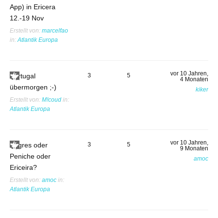
App) in Ericera
12.-19 Nov
Erstellt von:
marcelfao
in:
Atlantik Europa
vor 10 Jahren,
Portugal
3
5
4 Monaten
übermorgen ;-)
kiker
Erstellt von:
M!coud
in:
Atlantik Europa
vor 10 Jahren,
Sagres oder
3
5
9 Monaten
Peniche oder
amoc
Ericeira?
Erstellt von:
amoc
in:
Atlantik Europa