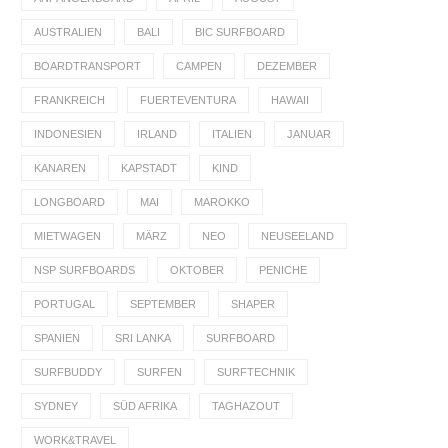
AUSTRALIEN
BALI
BIC SURFBOARD
BOARDTRANSPORT
CAMPEN
DEZEMBER
FRANKREICH
FUERTEVENTURA
HAWAII
INDONESIEN
IRLAND
ITALIEN
JANUAR
KANAREN
KAPSTADT
KIND
LONGBOARD
MAI
MAROKKO
MIETWAGEN
MÄRZ
NEO
NEUSEELAND
NSP SURFBOARDS
OKTOBER
PENICHE
PORTUGAL
SEPTEMBER
SHAPER
SPANIEN
SRI LANKA
SURFBOARD
SURFBUDDY
SURFEN
SURFTECHNIK
SYDNEY
SÜD AFRIKA
TAGHAZOUT
WORK&TRAVEL