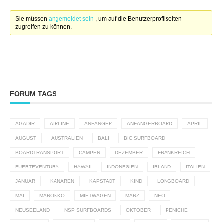
Sie müssen
angemeldet sein
, um auf die Benutzerprofilseiten
zugreifen zu können.
FORUM TAGS
AGADIR
AIRLINE
ANFÄNGER
ANFÄNGERBOARD
APRIL
AUGUST
AUSTRALIEN
BALI
BIC SURFBOARD
BOARDTRANSPORT
CAMPEN
DEZEMBER
FRANKREICH
FUERTEVENTURA
HAWAII
INDONESIEN
IRLAND
ITALIEN
JANUAR
KANAREN
KAPSTADT
KIND
LONGBOARD
MAI
MAROKKO
MIETWAGEN
MÄRZ
NEO
NEUSEELAND
NSP SURFBOARDS
OKTOBER
PENICHE