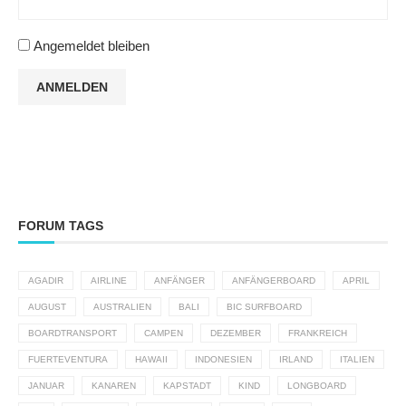
Angemeldet bleiben
ANMELDEN
FORUM TAGS
AGADIR
AIRLINE
ANFÄNGER
ANFÄNGERBOARD
APRIL
AUGUST
AUSTRALIEN
BALI
BIC SURFBOARD
BOARDTRANSPORT
CAMPEN
DEZEMBER
FRANKREICH
FUERTEVENTURA
HAWAII
INDONESIEN
IRLAND
ITALIEN
JANUAR
KANAREN
KAPSTADT
KIND
LONGBOARD