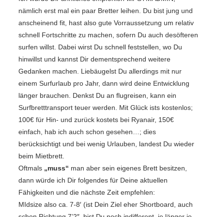
nämlich erst mal ein paar Bretter leihen. Du bist jung und
anscheinend fit, hast also gute Vorraussetzung um relativ
schnell Fortschritte zu machen, sofern Du auch desöfteren
surfen willst. Dabei wirst Du schnell feststellen, wo Du
hinwillst und kannst Dir dementsprechend weitere
Gedanken machen. Liebäugelst Du allerdings mit nur
einem Surfurlaub pro Jahr, dann wird deine Entwicklung
länger brauchen. Denkst Du an flugreisen, kann ein
Surfbretttransport teuer werden. Mit Glück ists kostenlos;
100€ für Hin- und zurück kostets bei Ryanair, 150€
einfach, hab ich auch schon gesehen…; dies
berücksichtigt und bei wenig Urlauben, landest Du wieder
beim Mietbrett.
Oftmals
„muss“
man aber sein eigenes Brett besitzen,
dann würde ich Dir folgendes für Deine aktuellen
Fähigkeiten und die nächste Zeit empfehlen:
MIdsize also ca. 7-8′ (ist Dein Ziel eher Shortboard, auch
schon Richtung 7’2″, bist Du noch indifferent, je länger je