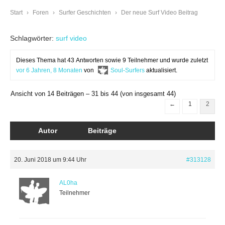
Start
›
Foren
›
Surfer Geschichten
›
Der neue Surf Video Beitrag
Schlagwörter:
surf video
Dieses Thema hat 43 Antworten sowie 9 Teilnehmer und wurde zuletzt
vor 6 Jahren, 8 Monaten
von
Soul-Surfers
aktualisiert.
Ansicht von 14 Beiträgen – 31 bis 44 (von insgesamt 44)
←
1
2
Autor
Beiträge
20. Juni 2018 um 9:44 Uhr
#313128
AL0ha
Teilnehmer