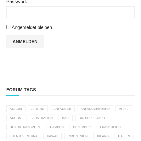
Passwort:
Angemeldet bleiben
ANMELDEN
FORUM TAGS
AGADIR
AIRLINE
ANFÄNGER
ANFÄNGERBOARD
APRIL
AUGUST
AUSTRALIEN
BALI
BIC SURFBOARD
BOARDTRANSPORT
CAMPEN
DEZEMBER
FRANKREICH
FUERTEVENTURA
HAWAII
INDONESIEN
IRLAND
ITALIEN