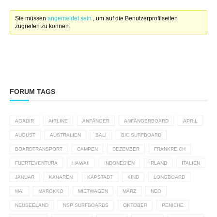
Sie müssen
angemeldet sein
, um auf die Benutzerprofilseiten
zugreifen zu können.
FORUM TAGS
AGADIR
AIRLINE
ANFÄNGER
ANFÄNGERBOARD
APRIL
AUGUST
AUSTRALIEN
BALI
BIC SURFBOARD
BOARDTRANSPORT
CAMPEN
DEZEMBER
FRANKREICH
FUERTEVENTURA
HAWAII
INDONESIEN
IRLAND
ITALIEN
JANUAR
KANAREN
KAPSTADT
KIND
LONGBOARD
MAI
MAROKKO
MIETWAGEN
MÄRZ
NEO
NEUSEELAND
NSP SURFBOARDS
OKTOBER
PENICHE