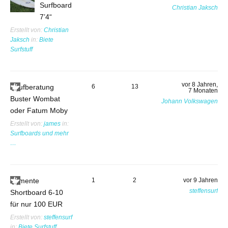
Surfboard
Christian Jaksch
7’4“
Erstellt von:
Christian
Jaksch
in:
Biete
Surfstuff
vor 8 Jahren,
Kaufberatung
6
13
7 Monaten
Buster Wombat
Johann Volkswagen
oder Fatum Moby
Erstellt von:
james
in:
Surfboards und mehr
…
Semente
1
2
vor 9 Jahren
steffensurf
Shortboard 6-10
für nur 100 EUR
Erstellt von:
steffensurf
in:
Biete Surfstuff