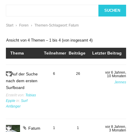
Start
›
Foren
›
Themen-Schlagwort: Fatum
Ansicht von 4 Themen – 1 bis 4 (von insgesamt 4)
Thema
Teilnehmer
Beiträge
Letzter Beitrag
vor 6 Jahren,
Auf der Suche
6
26
10 Monaten
nach dem ersten
Jennes
Surfboard
Erstellt von:
Tobias
Epple
in:
Surf
Anfänger
vor 8 Jahren,
Fatum
1
1
3 Monaten