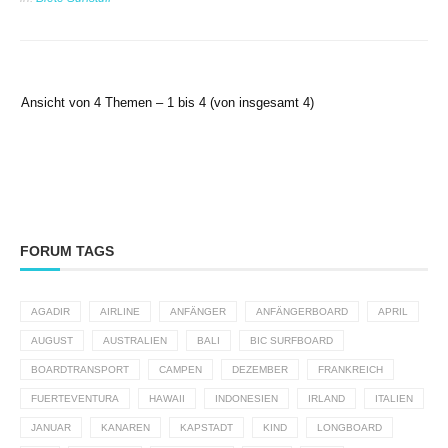
Ansicht von 4 Themen – 1 bis 4 (von insgesamt 4)
FORUM TAGS
AGADIR
AIRLINE
ANFÄNGER
ANFÄNGERBOARD
APRIL
AUGUST
AUSTRALIEN
BALI
BIC SURFBOARD
BOARDTRANSPORT
CAMPEN
DEZEMBER
FRANKREICH
FUERTEVENTURA
HAWAII
INDONESIEN
IRLAND
ITALIEN
JANUAR
KANAREN
KAPSTADT
KIND
LONGBOARD