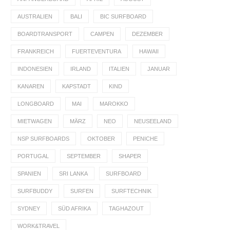
AUSTRALIEN
BALI
BIC SURFBOARD
BOARDTRANSPORT
CAMPEN
DEZEMBER
FRANKREICH
FUERTEVENTURA
HAWAII
INDONESIEN
IRLAND
ITALIEN
JANUAR
KANAREN
KAPSTADT
KIND
LONGBOARD
MAI
MAROKKO
MIETWAGEN
MÄRZ
NEO
NEUSEELAND
NSP SURFBOARDS
OKTOBER
PENICHE
PORTUGAL
SEPTEMBER
SHAPER
SPANIEN
SRI LANKA
SURFBOARD
SURFBUDDY
SURFEN
SURFTECHNIK
SYDNEY
SÜD AFRIKA
TAGHAZOUT
WORK&TRAVEL