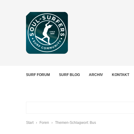
SURF FORUM
SURF BLOG
ARCHIV
KONTAKT
Start
›
Foren
›
Themen-Schlagwort: Bus