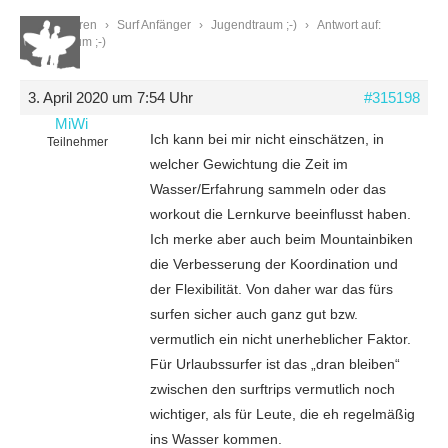
Start
›
Foren
›
Surf Anfänger
›
Jugendtraum ;-)
›
Antwort auf:
Jugendtraum ;-)
3. April 2020 um 7:54 Uhr
#315198
MiWi
Ich kann bei mir nicht einschätzen, in
Teilnehmer
welcher Gewichtung die Zeit im
Wasser/Erfahrung sammeln oder das
workout die Lernkurve beeinflusst haben.
Ich merke aber auch beim Mountainbiken
die Verbesserung der Koordination und
der Flexibilität. Von daher war das fürs
surfen sicher auch ganz gut bzw.
vermutlich ein nicht unerheblicher Faktor.
Für Urlaubssurfer ist das „dran bleiben“
zwischen den surftrips vermutlich noch
wichtiger, als für Leute, die eh regelmäßig
ins Wasser kommen.