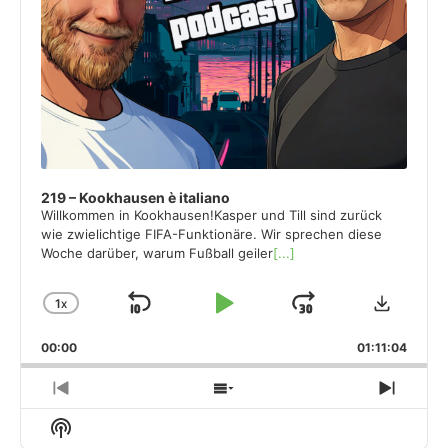
219 – Kookhausen è italiano
Willkommen in Kookhausen!Kasper und Till sind zurück
wie zwielichtige FIFA-Funktionäre. Wir sprechen diese
Woche darüber, warum Fußball geiler
[...]
Downloa
1
X
SKIP
PLAY
JUMP
CHANGE
PLAYBACK
BACKWARD
PAUSE
FORWARD
00:00
RATE
01:11:04
PREVIOUS
SHOW
NEXT
EPISODE
EPISODES
EPISO
Show
LIST
Podcast