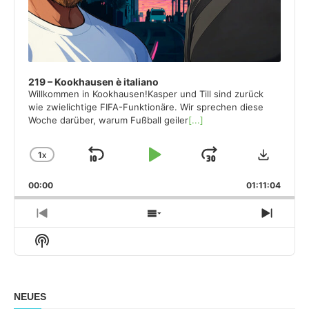
219 – Kookhausen è italiano
Willkommen in Kookhausen!Kasper und Till sind zurück
wie zwielichtige FIFA-Funktionäre. Wir sprechen diese
Woche darüber, warum Fußball geiler
[...]
Downloa
1
X
SKIP
PLAY
JUMP
CHANGE
PLAYBACK
BACKWARD
PAUSE
FORWARD
00:00
RATE
01:11:04
PREVIOUS
SHOW
NEXT
EPISODE
EPISODES
EPISO
Show
LIST
Podcast
Information
NEUES