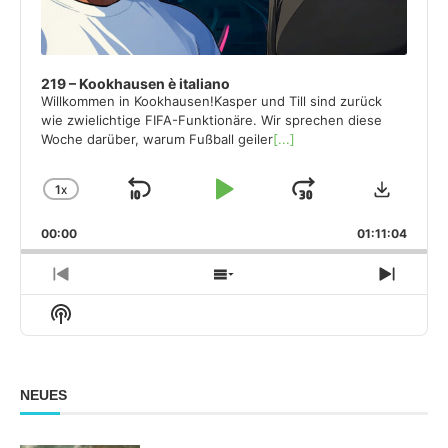
219 – Kookhausen è italiano
Willkommen in Kookhausen!Kasper und Till sind zurück
wie zwielichtige FIFA-Funktionäre. Wir sprechen diese
Woche darüber, warum Fußball geiler
[...]
Downloa
1
X
SKIP
PLAY
JUMP
CHANGE
PLAYBACK
BACKWARD
PAUSE
FORWARD
00:00
RATE
01:11:04
PREVIOUS
SHOW
NEXT
EPISODE
EPISODES
EPISO
Show
LIST
Podcast
Information
NEUES