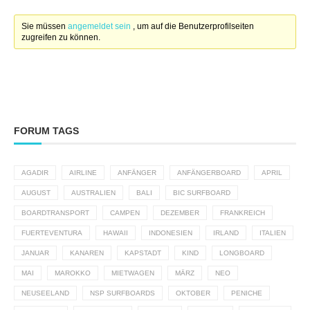
Sie müssen
angemeldet sein
, um auf die Benutzerprofilseiten
zugreifen zu können.
FORUM TAGS
AGADIR
AIRLINE
ANFÄNGER
ANFÄNGERBOARD
APRIL
AUGUST
AUSTRALIEN
BALI
BIC SURFBOARD
BOARDTRANSPORT
CAMPEN
DEZEMBER
FRANKREICH
FUERTEVENTURA
HAWAII
INDONESIEN
IRLAND
ITALIEN
JANUAR
KANAREN
KAPSTADT
KIND
LONGBOARD
MAI
MAROKKO
MIETWAGEN
MÄRZ
NEO
NEUSEELAND
NSP SURFBOARDS
OKTOBER
PENICHE