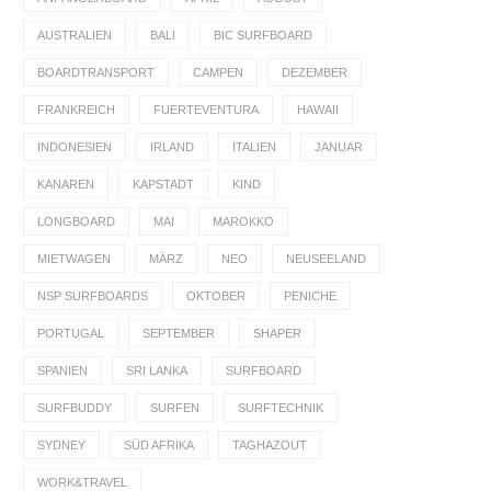
AUSTRALIEN
BALI
BIC SURFBOARD
BOARDTRANSPORT
CAMPEN
DEZEMBER
FRANKREICH
FUERTEVENTURA
HAWAII
INDONESIEN
IRLAND
ITALIEN
JANUAR
KANAREN
KAPSTADT
KIND
LONGBOARD
MAI
MAROKKO
MIETWAGEN
MÄRZ
NEO
NEUSEELAND
NSP SURFBOARDS
OKTOBER
PENICHE
PORTUGAL
SEPTEMBER
SHAPER
SPANIEN
SRI LANKA
SURFBOARD
SURFBUDDY
SURFEN
SURFTECHNIK
SYDNEY
SÜD AFRIKA
TAGHAZOUT
WORK&TRAVEL