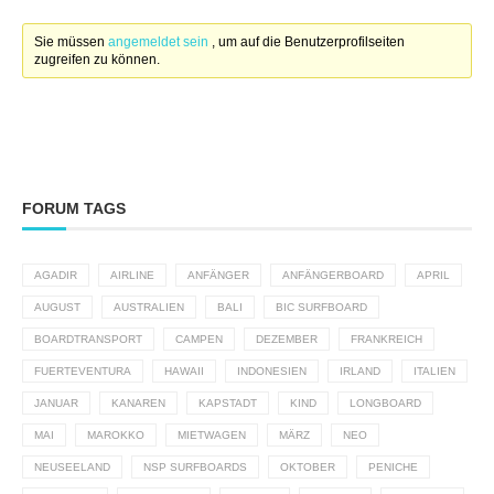
Sie müssen
angemeldet sein
, um auf die Benutzerprofilseiten
zugreifen zu können.
FORUM TAGS
AGADIR
AIRLINE
ANFÄNGER
ANFÄNGERBOARD
APRIL
AUGUST
AUSTRALIEN
BALI
BIC SURFBOARD
BOARDTRANSPORT
CAMPEN
DEZEMBER
FRANKREICH
FUERTEVENTURA
HAWAII
INDONESIEN
IRLAND
ITALIEN
JANUAR
KANAREN
KAPSTADT
KIND
LONGBOARD
MAI
MAROKKO
MIETWAGEN
MÄRZ
NEO
NEUSEELAND
NSP SURFBOARDS
OKTOBER
PENICHE