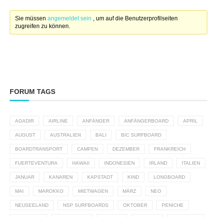
Sie müssen
angemeldet sein
, um auf die Benutzerprofilseiten
zugreifen zu können.
FORUM TAGS
AGADIR
AIRLINE
ANFÄNGER
ANFÄNGERBOARD
APRIL
AUGUST
AUSTRALIEN
BALI
BIC SURFBOARD
BOARDTRANSPORT
CAMPEN
DEZEMBER
FRANKREICH
FUERTEVENTURA
HAWAII
INDONESIEN
IRLAND
ITALIEN
JANUAR
KANAREN
KAPSTADT
KIND
LONGBOARD
MAI
MAROKKO
MIETWAGEN
MÄRZ
NEO
NEUSEELAND
NSP SURFBOARDS
OKTOBER
PENICHE