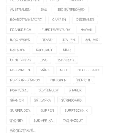
AUSTRALIEN
BALI
BIC SURFBOARD
BOARDTRANSPORT
CAMPEN
DEZEMBER
FRANKREICH
FUERTEVENTURA
HAWAII
INDONESIEN
IRLAND
ITALIEN
JANUAR
KANAREN
KAPSTADT
KIND
LONGBOARD
MAI
MAROKKO
MIETWAGEN
MÄRZ
NEO
NEUSEELAND
NSP SURFBOARDS
OKTOBER
PENICHE
PORTUGAL
SEPTEMBER
SHAPER
SPANIEN
SRI LANKA
SURFBOARD
SURFBUDDY
SURFEN
SURFTECHNIK
SYDNEY
SÜD AFRIKA
TAGHAZOUT
WORK&TRAVEL