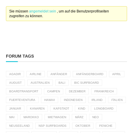
Sie müssen
angemeldet sein
, um auf die Benutzerprofilseiten
zugreifen zu können.
FORUM TAGS
AGADIR
AIRLINE
ANFÄNGER
ANFÄNGERBOARD
APRIL
AUGUST
AUSTRALIEN
BALI
BIC SURFBOARD
BOARDTRANSPORT
CAMPEN
DEZEMBER
FRANKREICH
FUERTEVENTURA
HAWAII
INDONESIEN
IRLAND
ITALIEN
JANUAR
KANAREN
KAPSTADT
KIND
LONGBOARD
MAI
MAROKKO
MIETWAGEN
MÄRZ
NEO
NEUSEELAND
NSP SURFBOARDS
OKTOBER
PENICHE