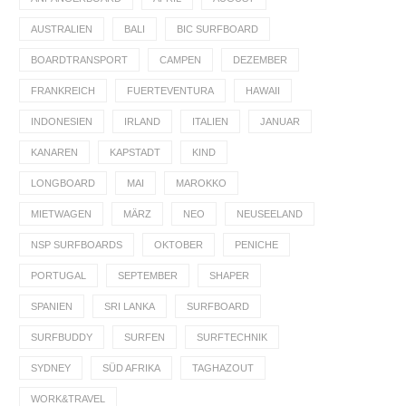
AUSTRALIEN
BALI
BIC SURFBOARD
BOARDTRANSPORT
CAMPEN
DEZEMBER
FRANKREICH
FUERTEVENTURA
HAWAII
INDONESIEN
IRLAND
ITALIEN
JANUAR
KANAREN
KAPSTADT
KIND
LONGBOARD
MAI
MAROKKO
MIETWAGEN
MÄRZ
NEO
NEUSEELAND
NSP SURFBOARDS
OKTOBER
PENICHE
PORTUGAL
SEPTEMBER
SHAPER
SPANIEN
SRI LANKA
SURFBOARD
SURFBUDDY
SURFEN
SURFTECHNIK
SYDNEY
SÜD AFRIKA
TAGHAZOUT
WORK&TRAVEL