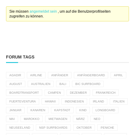
Sie müssen
angemeldet sein
, um auf die Benutzerprofilseiten
zugreifen zu können.
FORUM TAGS
AGADIR
AIRLINE
ANFÄNGER
ANFÄNGERBOARD
APRIL
AUGUST
AUSTRALIEN
BALI
BIC SURFBOARD
BOARDTRANSPORT
CAMPEN
DEZEMBER
FRANKREICH
FUERTEVENTURA
HAWAII
INDONESIEN
IRLAND
ITALIEN
JANUAR
KANAREN
KAPSTADT
KIND
LONGBOARD
MAI
MAROKKO
MIETWAGEN
MÄRZ
NEO
NEUSEELAND
NSP SURFBOARDS
OKTOBER
PENICHE