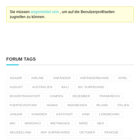
Sie müssen
angemeldet sein
, um auf die Benutzerprofilseiten
zugreifen zu können.
FORUM TAGS
AGADIR
AIRLINE
ANFÄNGER
ANFÄNGERBOARD
APRIL
AUGUST
AUSTRALIEN
BALI
BIC SURFBOARD
BOARDTRANSPORT
CAMPEN
DEZEMBER
FRANKREICH
FUERTEVENTURA
HAWAII
INDONESIEN
IRLAND
ITALIEN
JANUAR
KANAREN
KAPSTADT
KIND
LONGBOARD
MAI
MAROKKO
MIETWAGEN
MÄRZ
NEO
NEUSEELAND
NSP SURFBOARDS
OKTOBER
PENICHE