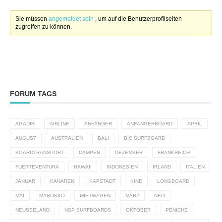
Sie müssen
angemeldet sein
, um auf die Benutzerprofilseiten
zugreifen zu können.
FORUM TAGS
AGADIR
AIRLINE
ANFÄNGER
ANFÄNGERBOARD
APRIL
AUGUST
AUSTRALIEN
BALI
BIC SURFBOARD
BOARDTRANSPORT
CAMPEN
DEZEMBER
FRANKREICH
FUERTEVENTURA
HAWAII
INDONESIEN
IRLAND
ITALIEN
JANUAR
KANAREN
KAPSTADT
KIND
LONGBOARD
MAI
MAROKKO
MIETWAGEN
MÄRZ
NEO
NEUSEELAND
NSP SURFBOARDS
OKTOBER
PENICHE