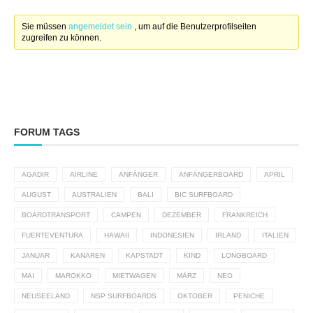
Sie müssen
angemeldet sein
, um auf die Benutzerprofilseiten
zugreifen zu können.
FORUM TAGS
AGADIR
AIRLINE
ANFÄNGER
ANFÄNGERBOARD
APRIL
AUGUST
AUSTRALIEN
BALI
BIC SURFBOARD
BOARDTRANSPORT
CAMPEN
DEZEMBER
FRANKREICH
FUERTEVENTURA
HAWAII
INDONESIEN
IRLAND
ITALIEN
JANUAR
KANAREN
KAPSTADT
KIND
LONGBOARD
MAI
MAROKKO
MIETWAGEN
MÄRZ
NEO
NEUSEELAND
NSP SURFBOARDS
OKTOBER
PENICHE