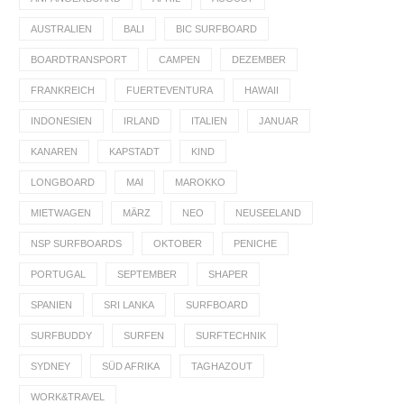
AUSTRALIEN
BALI
BIC SURFBOARD
BOARDTRANSPORT
CAMPEN
DEZEMBER
FRANKREICH
FUERTEVENTURA
HAWAII
INDONESIEN
IRLAND
ITALIEN
JANUAR
KANAREN
KAPSTADT
KIND
LONGBOARD
MAI
MAROKKO
MIETWAGEN
MÄRZ
NEO
NEUSEELAND
NSP SURFBOARDS
OKTOBER
PENICHE
PORTUGAL
SEPTEMBER
SHAPER
SPANIEN
SRI LANKA
SURFBOARD
SURFBUDDY
SURFEN
SURFTECHNIK
SYDNEY
SÜD AFRIKA
TAGHAZOUT
WORK&TRAVEL