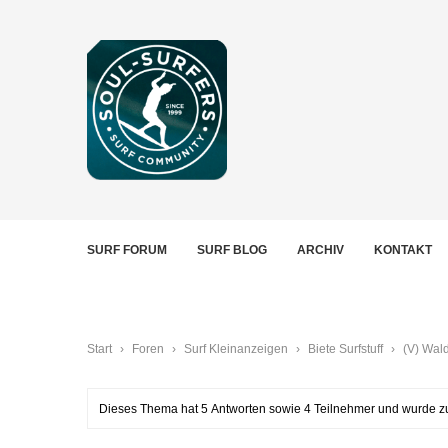
SURF FORUM
SURF BLOG
ARCHIV
KONTAKT
Start
›
Foren
›
Surf Kleinanzeigen
›
Biete Surfstuff
›
(V) Wald
Dieses Thema hat 5 Antworten sowie 4 Teilnehmer und wurde zu