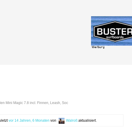
en Mini Magic 7.8 incl. Finnen, Leash, Soc
letzt
vor 14 Jahren, 6 Monaten
von
Walroß
aktualisiert.