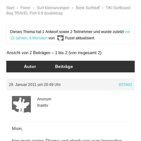
Start
›
Foren
›
Surf Kleinanzeigen
›
Biete Surfstuff
›
TIKI Surfboard
Bag TRAVEL Fish 6.9 doublebag
Dieses Thema hat 1 Antwort sowie 2 Teilnehmer und wurde zuletzt
vor
15 Jahren, 6 Monaten
von
Fuzel
aktualisiert.
Ansicht von 2 Beiträgen – 1 bis 2 (von insgesamt 2)
Autor
Beiträge
29. Januar 2011 um 20:49 Uhr
#25942
Anonym
Inaktiv
Moin,
hier mein erstes Thema und gleich was zum loswerden….