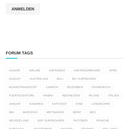
ANMELDEN
FORUM TAGS
AGADIR
AIRLINE
ANFÄNGER
ANFÄNGERBOARD
APRIL
AUGUST
AUSTRALIEN
BALI
BIC SURFBOARD
BOARDTRANSPORT
CAMPEN
DEZEMBER
FRANKREICH
FUERTEVENTURA
HAWAII
INDONESIEN
IRLAND
ITALIEN
JANUAR
KANAREN
KAPSTADT
KIND
LONGBOARD
MAI
MAROKKO
MIETWAGEN
MÄRZ
NEO
NEUSEELAND
NSP SURFBOARDS
OKTOBER
PENICHE
PORTUGAL
SEPTEMBER
SHAPER
SPANIEN
SRI LANKA