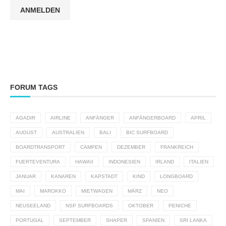
ANMELDEN
FORUM TAGS
AGADIR
AIRLINE
ANFÄNGER
ANFÄNGERBOARD
APRIL
AUGUST
AUSTRALIEN
BALI
BIC SURFBOARD
BOARDTRANSPORT
CAMPEN
DEZEMBER
FRANKREICH
FUERTEVENTURA
HAWAII
INDONESIEN
IRLAND
ITALIEN
JANUAR
KANAREN
KAPSTADT
KIND
LONGBOARD
MAI
MAROKKO
MIETWAGEN
MÄRZ
NEO
NEUSEELAND
NSP SURFBOARDS
OKTOBER
PENICHE
PORTUGAL
SEPTEMBER
SHAPER
SPANIEN
SRI LANKA