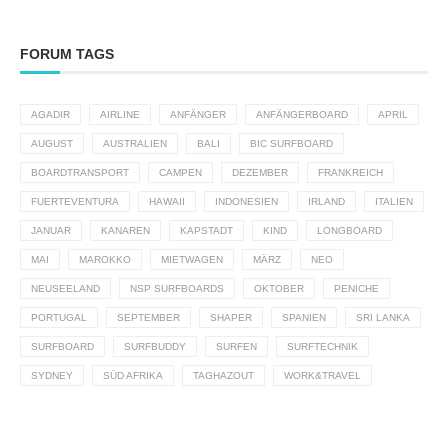
FORUM TAGS
AGADIR
AIRLINE
ANFÄNGER
ANFÄNGERBOARD
APRIL
AUGUST
AUSTRALIEN
BALI
BIC SURFBOARD
BOARDTRANSPORT
CAMPEN
DEZEMBER
FRANKREICH
FUERTEVENTURA
HAWAII
INDONESIEN
IRLAND
ITALIEN
JANUAR
KANAREN
KAPSTADT
KIND
LONGBOARD
MAI
MAROKKO
MIETWAGEN
MÄRZ
NEO
NEUSEELAND
NSP SURFBOARDS
OKTOBER
PENICHE
PORTUGAL
SEPTEMBER
SHAPER
SPANIEN
SRI LANKA
SURFBOARD
SURFBUDDY
SURFEN
SURFTECHNIK
SYDNEY
SÜD AFRIKA
TAGHAZOUT
WORK&TRAVEL