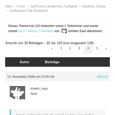
Start
›
Foren
›
Surf/Travel Länderinfos, Surfspots
›
Nordsee, Ostsee
›
Surfforecast Talk Nordsee!!!
Dieses Thema hat 128 Antworten sowie 2 Teilnehmer und wurde
zuletzt
vor 17 Jahren, 2 Monaten
von
Holsten Edel
aktualisiert.
Ansicht von 30 Beiträgen – 91 bis 120 (von insgesamt 129)
←
1
2
3
4
5
→
Autor
Beiträge
13. November 2008 um 23:09 Uhr
#96194
shakin_roga
Gast