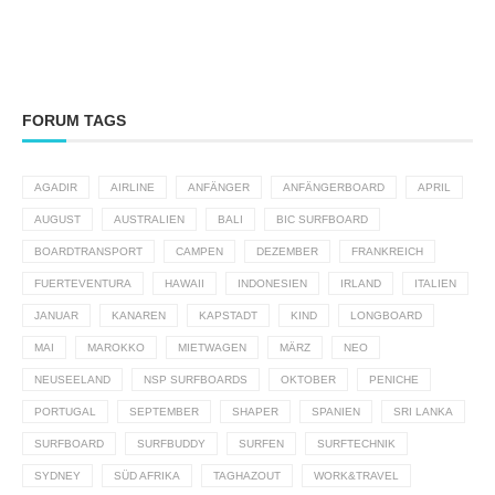
FORUM TAGS
AGADIR
AIRLINE
ANFÄNGER
ANFÄNGERBOARD
APRIL
AUGUST
AUSTRALIEN
BALI
BIC SURFBOARD
BOARDTRANSPORT
CAMPEN
DEZEMBER
FRANKREICH
FUERTEVENTURA
HAWAII
INDONESIEN
IRLAND
ITALIEN
JANUAR
KANAREN
KAPSTADT
KIND
LONGBOARD
MAI
MAROKKO
MIETWAGEN
MÄRZ
NEO
NEUSEELAND
NSP SURFBOARDS
OKTOBER
PENICHE
PORTUGAL
SEPTEMBER
SHAPER
SPANIEN
SRI LANKA
SURFBOARD
SURFBUDDY
SURFEN
SURFTECHNIK
SYDNEY
SÜD AFRIKA
TAGHAZOUT
WORK&TRAVEL