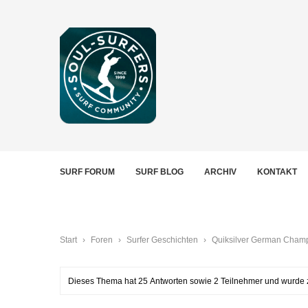
SURF FORUM
SURF BLOG
ARCHIV
KONTAKT
Start
›
Foren
›
Surfer Geschichten
›
Quiksilver German Cham
Dieses Thema hat 25 Antworten sowie 2 Teilnehmer und wurde 