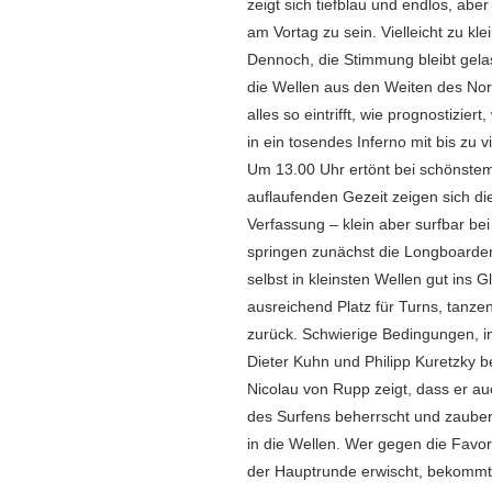
zeigt sich tiefblau und endlos, aber
am Vortag zu sein. Vielleicht zu kl
Dennoch, die Stimmung bleibt gela
die Wellen aus den Weiten des Nor
alles so eintrifft, wie prognostizier
in ein tosendes Inferno mit bis zu
Um 13.00 Uhr ertönt bei schönstem
auflaufenden Gezeit zeigen sich di
Verfassung – klein aber surfbar b
springen zunächst die Longboarder 
selbst in kleinsten Wellen gut ins 
ausreichend Platz für Turns, tanze
zurück. Schwierige Bedingungen, i
Dieter Kuhn und Philipp Kuretzky b
Nicolau von Rupp zeigt, dass er au
des Surfens beherrscht und zaubert
in die Wellen. Wer gegen die Favor
der Hauptrunde erwischt, bekommt