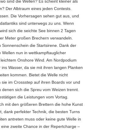
 wo sind die Wellen? Es scheint kleiner als
ein? Der Albtraum eines jeden Contests.
ssen. Die Vorhersagen sehen gut aus, und
datlantiks sind unterwegs zu uns. Wenn
t, wird sich die seichte See binnen 2 Tagen
 vier Meter großen Brechern verwandeln.
 Sonnenschein die Startsirene. Dank der
e Wellen nun in wettkampftauglicher
ei leichtem Onshore Wind. Am Nordpodium
ins Wasser, da sie mit ihren langen Planken
Gleiten kommen. Bietet die Welle nicht
n sie im Crossstep auf ihren Boards vor und
n denen sich die Spreu vom Weizen trennt.
estätigen die Leistungen vom Vortag.
ch mit den größeren Brettern die hohe Kunst
, dank perfekter Technik, die besten Turns
iten antreten muss oder keine gute Welle in
 eine zweite Chance in der Repertcharge –