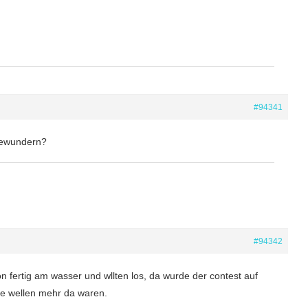
#94341
bewundern?
#94342
n fertig am wasser und wllten los, da wurde der contest auf
ine wellen mehr da waren.