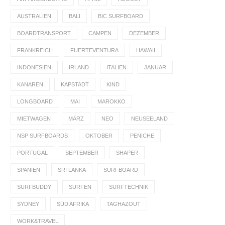
AUSTRALIEN
BALI
BIC SURFBOARD
BOARDTRANSPORT
CAMPEN
DEZEMBER
FRANKREICH
FUERTEVENTURA
HAWAII
INDONESIEN
IRLAND
ITALIEN
JANUAR
KANAREN
KAPSTADT
KIND
LONGBOARD
MAI
MAROKKO
MIETWAGEN
MÄRZ
NEO
NEUSEELAND
NSP SURFBOARDS
OKTOBER
PENICHE
PORTUGAL
SEPTEMBER
SHAPER
SPANIEN
SRI LANKA
SURFBOARD
SURFBUDDY
SURFEN
SURFTECHNIK
SYDNEY
SÜD AFRIKA
TAGHAZOUT
WORK&TRAVEL