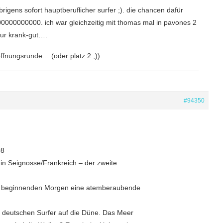
rigens sofort hauptberuflicher surfer ;). die chancen dafür
0000000000. ich war gleichzeitig mit thomas mal in pavones 2
nur krank-gut….
offnungsrunde… (oder platz 2 ;))
#94350
08
n Seignosse/Frankreich – der zweite
em beginnenden Morgen eine atemberaubende
n deutschen Surfer auf die Düne. Das Meer