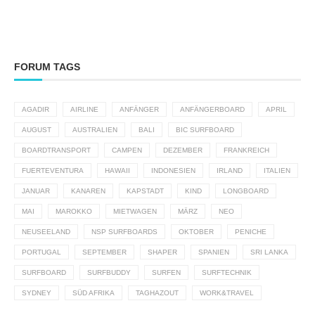
FORUM TAGS
AGADIR
AIRLINE
ANFÄNGER
ANFÄNGERBOARD
APRIL
AUGUST
AUSTRALIEN
BALI
BIC SURFBOARD
BOARDTRANSPORT
CAMPEN
DEZEMBER
FRANKREICH
FUERTEVENTURA
HAWAII
INDONESIEN
IRLAND
ITALIEN
JANUAR
KANAREN
KAPSTADT
KIND
LONGBOARD
MAI
MAROKKO
MIETWAGEN
MÄRZ
NEO
NEUSEELAND
NSP SURFBOARDS
OKTOBER
PENICHE
PORTUGAL
SEPTEMBER
SHAPER
SPANIEN
SRI LANKA
SURFBOARD
SURFBUDDY
SURFEN
SURFTECHNIK
SYDNEY
SÜD AFRIKA
TAGHAZOUT
WORK&TRAVEL