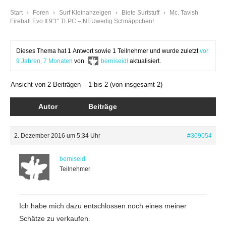
Start
›
Foren
›
Surf Kleinanzeigen
›
Biete Surfstuff
›
Mc. Tavish
Fireball Evo II 9'1'' TLPC – NEUwertig Schnäppchen!
Dieses Thema hat 1 Antwort sowie 1 Teilnehmer und wurde zuletzt
vor
9 Jahren, 7 Monaten
von
berniseidl
aktualisiert.
Ansicht von 2 Beiträgen – 1 bis 2 (von insgesamt 2)
Autor
Beiträge
2. Dezember 2016 um 5:34 Uhr
#309054
berniseidl
Teilnehmer
Ich habe mich dazu entschlossen noch eines meiner
Schätze zu verkaufen.