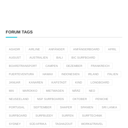
FORUM TAGS
AGADIR
AIRLINE
ANFÄNGER
ANFÄNGERBOARD
APRIL
AUGUST
AUSTRALIEN
BALI
BIC SURFBOARD
BOARDTRANSPORT
CAMPEN
DEZEMBER
FRANKREICH
FUERTEVENTURA
HAWAII
INDONESIEN
IRLAND
ITALIEN
JANUAR
KANAREN
KAPSTADT
KIND
LONGBOARD
MAI
MAROKKO
MIETWAGEN
MÄRZ
NEO
NEUSEELAND
NSP SURFBOARDS
OKTOBER
PENICHE
PORTUGAL
SEPTEMBER
SHAPER
SPANIEN
SRI LANKA
SURFBOARD
SURFBUDDY
SURFEN
SURFTECHNIK
SYDNEY
SÜD AFRIKA
TAGHAZOUT
WORK&TRAVEL