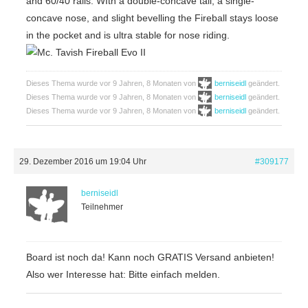
and 60/40 rails. WIth a double-concave tail, a single-
concave nose, and slight bevelling the Fireball stays loose
in the pocket and is ultra stable for nose riding.
Dieses Thema wurde vor 9 Jahren, 8 Monaten von
berniseidl
geändert.
Dieses Thema wurde vor 9 Jahren, 8 Monaten von
berniseidl
geändert.
Dieses Thema wurde vor 9 Jahren, 8 Monaten von
berniseidl
geändert.
29. Dezember 2016 um 19:04 Uhr
#309177
berniseidl
Teilnehmer
Board ist noch da! Kann noch GRATIS Versand anbieten!
Also wer Interesse hat: Bitte einfach melden.