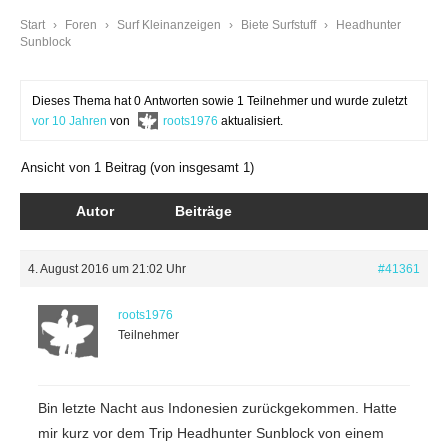
Start
›
Foren
›
Surf Kleinanzeigen
›
Biete Surfstuff
›
Headhunter
Sunblock
Dieses Thema hat 0 Antworten sowie 1 Teilnehmer und wurde zuletzt
vor 10 Jahren
von
roots1976
aktualisiert.
Ansicht von 1 Beitrag (von insgesamt 1)
Autor
Beiträge
4. August 2016 um 21:02 Uhr
#41361
roots1976
Teilnehmer
Bin letzte Nacht aus Indonesien zurückgekommen. Hatte
mir kurz vor dem Trip Headhunter Sunblock von einem