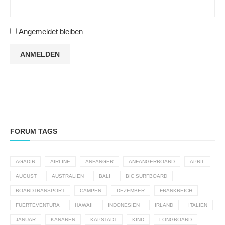
Angemeldet bleiben
ANMELDEN
FORUM TAGS
AGADIR
AIRLINE
ANFÄNGER
ANFÄNGERBOARD
APRIL
AUGUST
AUSTRALIEN
BALI
BIC SURFBOARD
BOARDTRANSPORT
CAMPEN
DEZEMBER
FRANKREICH
FUERTEVENTURA
HAWAII
INDONESIEN
IRLAND
ITALIEN
JANUAR
KANAREN
KAPSTADT
KIND
LONGBOARD