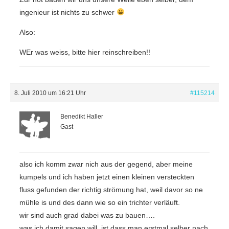
ingenieur ist nichts zu schwer
Also:
WEr was weiss, bitte hier reinschreiben!!
8. Juli 2010 um 16:21 Uhr
#115214
Benedikt Haller
Gast
also ich komm zwar nich aus der gegend, aber meine
kumpels und ich haben jetzt einen kleinen versteckten
fluss gefunden der richtig strömung hat, weil davor so ne
mühle is und des dann wie so ein trichter verläuft.
wir sind auch grad dabei was zu bauen….
was ich damit sagen will, ist dass man erstmal selber nach