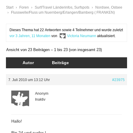
Start
›
Foren
›
Surf/Travel Länderinfos, Surfspots
›
Nordsee, Ostsee
›
Flusswelle/Fluss um Nuernberg/Erlangen/Bamberg ( FRANKEN)
Dieses Thema hat 22 Antworten sowie 4 Teilnehmer und wurde zuletzt
vor 3 Jahren, 11 Monaten
von
Victoria Neumann
aktualisiert.
Ansicht von 23 Beiträgen – 1 bis 23 (von insgesamt 23)
Autor
Beiträge
7. Juli 2010 um 13:12 Uhr
#23975
Anonym
Inaktiv
Hallo!
Bin 24 und surfer !