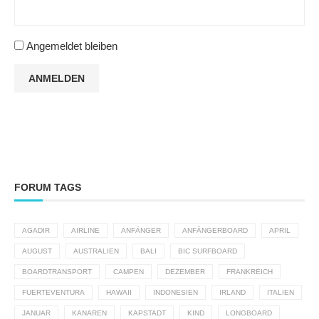
Angemeldet bleiben
ANMELDEN
FORUM TAGS
AGADIR
AIRLINE
ANFÄNGER
ANFÄNGERBOARD
APRIL
AUGUST
AUSTRALIEN
BALI
BIC SURFBOARD
BOARDTRANSPORT
CAMPEN
DEZEMBER
FRANKREICH
FUERTEVENTURA
HAWAII
INDONESIEN
IRLAND
ITALIEN
JANUAR
KANAREN
KAPSTADT
KIND
LONGBOARD