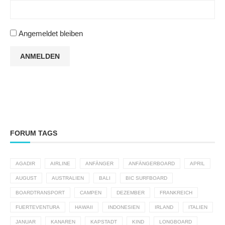
Angemeldet bleiben
ANMELDEN
FORUM TAGS
AGADIR
AIRLINE
ANFÄNGER
ANFÄNGERBOARD
APRIL
AUGUST
AUSTRALIEN
BALI
BIC SURFBOARD
BOARDTRANSPORT
CAMPEN
DEZEMBER
FRANKREICH
FUERTEVENTURA
HAWAII
INDONESIEN
IRLAND
ITALIEN
JANUAR
KANAREN
KAPSTADT
KIND
LONGBOARD