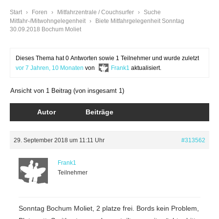
Start
›
Foren
›
Mitfahrzentrale / Couchsurfer
›
Suche
Mitfahr-/Mitwohngelegenheit
›
Biete Mitfahrgelegenheit Sonntag
30.09.2018 Bochum Moliet
Dieses Thema hat 0 Antworten sowie 1 Teilnehmer und wurde zuletzt
vor 7 Jahren, 10 Monaten
von
Frank1
aktualisiert.
Ansicht von 1 Beitrag (von insgesamt 1)
Autor
Beiträge
29. September 2018 um 11:11 Uhr
#313562
Frank1
Teilnehmer
Sonntag Bochum Moliet, 2 platze frei. Bords kein Problem,