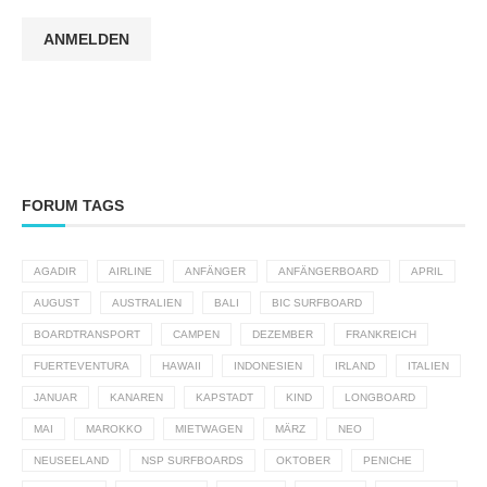
ANMELDEN
FORUM TAGS
AGADIR
AIRLINE
ANFÄNGER
ANFÄNGERBOARD
APRIL
AUGUST
AUSTRALIEN
BALI
BIC SURFBOARD
BOARDTRANSPORT
CAMPEN
DEZEMBER
FRANKREICH
FUERTEVENTURA
HAWAII
INDONESIEN
IRLAND
ITALIEN
JANUAR
KANAREN
KAPSTADT
KIND
LONGBOARD
MAI
MAROKKO
MIETWAGEN
MÄRZ
NEO
NEUSEELAND
NSP SURFBOARDS
OKTOBER
PENICHE