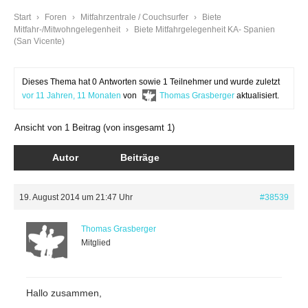
Start
›
Foren
›
Mitfahrzentrale / Couchsurfer
›
Biete
Mitfahr-/Mitwohngelegenheit
›
Biete Mitfahrgelegenheit KA- Spanien
(San Vicente)
Dieses Thema hat 0 Antworten sowie 1 Teilnehmer und wurde zuletzt
vor 11 Jahren, 11 Monaten
von
Thomas Grasberger
aktualisiert.
Ansicht von 1 Beitrag (von insgesamt 1)
Autor
Beiträge
19. August 2014 um 21:47 Uhr
#38539
Thomas Grasberger
Mitglied
Hallo zusammen,