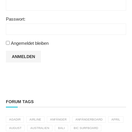
Passwort:
Angemeldet bleiben
ANMELDEN
FORUM TAGS
AGADIR
AIRLINE
ANFÄNGER
ANFÄNGERBOARD
APRIL
AUGUST
AUSTRALIEN
BALI
BIC SURFBOARD