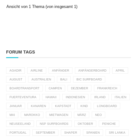
Ansicht von 1 Thema (von insgesamt 1)
FORUM TAGS
AGADIR
AIRLINE
ANFÄNGER
ANFÄNGERBOARD
APRIL
AUGUST
AUSTRALIEN
BALI
BIC SURFBOARD
BOARDTRANSPORT
CAMPEN
DEZEMBER
FRANKREICH
FUERTEVENTURA
HAWAII
INDONESIEN
IRLAND
ITALIEN
JANUAR
KANAREN
KAPSTADT
KIND
LONGBOARD
MAI
MAROKKO
MIETWAGEN
MÄRZ
NEO
NEUSEELAND
NSP SURFBOARDS
OKTOBER
PENICHE
PORTUGAL
SEPTEMBER
SHAPER
SPANIEN
SRI LANKA