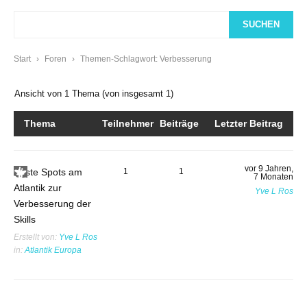
Start
›
Foren
›
Themen-Schlagwort: Verbesserung
Ansicht von 1 Thema (von insgesamt 1)
Thema
Teilnehmer
Beiträge
Letzter Beitrag
vor 9 Jahren,
Beste Spots am
1
1
7 Monaten
Atlantik zur
Yve L Ros
Verbesserung der
Skills
Erstellt von:
Yve L Ros
in:
Atlantik Europa