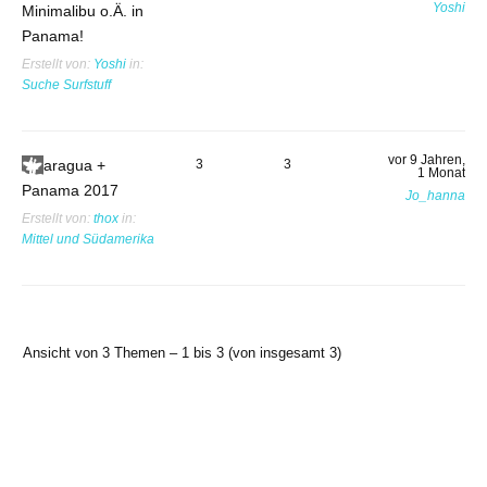
Yoshi
Minimalibu o.Ä. in
Panama!
Erstellt von:
Yoshi
in:
Suche Surfstuff
vor 9 Jahren,
Nicaragua +
3
3
1 Monat
Panama 2017
Jo_hanna
Erstellt von:
thox
in:
Mittel und Südamerika
Ansicht von 3 Themen – 1 bis 3 (von insgesamt 3)