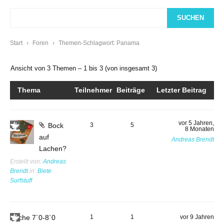
Start
›
Foren
›
Themen-Schlagwort: Panama
Ansicht von 3 Themen – 1 bis 3 (von insgesamt 3)
Thema
Teilnehmer
Beiträge
Letzter Beitrag
vor 5 Jahren,
Bock
3
5
8 Monaten
auf
Andreas Brendt
Lachen?
Erstellt von:
Andreas
Brendt
in:
Biete
Surfstuff
Suche 7´0-8´0
1
1
vor 9 Jahren