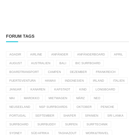
FORUM TAGS
AGADIR
AIRLINE
ANFÄNGER
ANFÄNGERBOARD
APRIL
AUGUST
AUSTRALIEN
BALI
BIC SURFBOARD
BOARDTRANSPORT
CAMPEN
DEZEMBER
FRANKREICH
FUERTEVENTURA
HAWAII
INDONESIEN
IRLAND
ITALIEN
JANUAR
KANAREN
KAPSTADT
KIND
LONGBOARD
MAI
MAROKKO
MIETWAGEN
MÄRZ
NEO
NEUSEELAND
NSP SURFBOARDS
OKTOBER
PENICHE
PORTUGAL
SEPTEMBER
SHAPER
SPANIEN
SRI LANKA
SURFBOARD
SURFBUDDY
SURFEN
SURFTECHNIK
SYDNEY
SÜD AFRIKA
TAGHAZOUT
WORK&TRAVEL