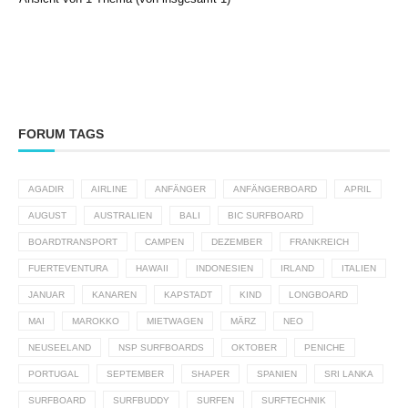
FORUM TAGS
AGADIR
AIRLINE
ANFÄNGER
ANFÄNGERBOARD
APRIL
AUGUST
AUSTRALIEN
BALI
BIC SURFBOARD
BOARDTRANSPORT
CAMPEN
DEZEMBER
FRANKREICH
FUERTEVENTURA
HAWAII
INDONESIEN
IRLAND
ITALIEN
JANUAR
KANAREN
KAPSTADT
KIND
LONGBOARD
MAI
MAROKKO
MIETWAGEN
MÄRZ
NEO
NEUSEELAND
NSP SURFBOARDS
OKTOBER
PENICHE
PORTUGAL
SEPTEMBER
SHAPER
SPANIEN
SRI LANKA
SURFBOARD
SURFBUDDY
SURFEN
SURFTECHNIK