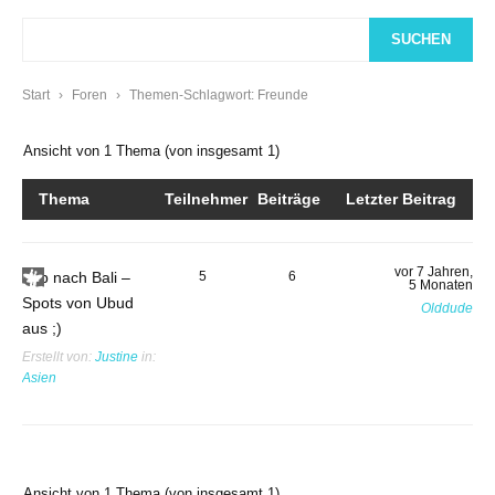
Start
›
Foren
›
Themen-Schlagwort: Freunde
Ansicht von 1 Thema (von insgesamt 1)
Thema
Teilnehmer
Beiträge
Letzter Beitrag
vor 7 Jahren,
Trip nach Bali –
5
6
5 Monaten
Spots von Ubud
Olddude
aus ;)
Erstellt von:
Justine
in:
Asien
Ansicht von 1 Thema (von insgesamt 1)