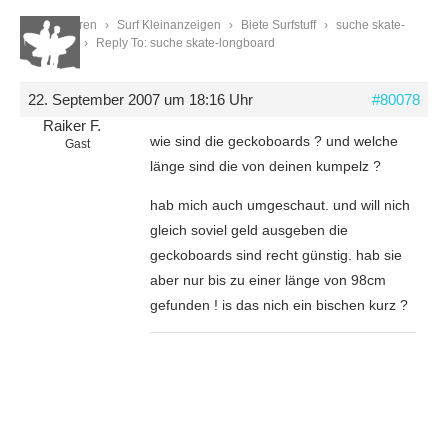
Start
›
Foren
›
Surf Kleinanzeigen
›
Biete Surfstuff
›
suche skate-
longboard
›
Reply To: suche skate-longboard
22. September 2007 um 18:16 Uhr
#80078
Raiker F.
wie sind die geckoboards ? und welche
Gast
länge sind die von deinen kumpelz ?
hab mich auch umgeschaut. und will nich
gleich soviel geld ausgeben die
geckoboards sind recht günstig. hab sie
aber nur bis zu einer länge von 98cm
gefunden ! is das nich ein bischen kurz ?