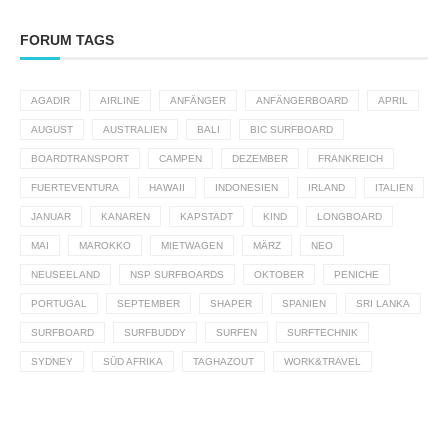
FORUM TAGS
AGADIR
AIRLINE
ANFÄNGER
ANFÄNGERBOARD
APRIL
AUGUST
AUSTRALIEN
BALI
BIC SURFBOARD
BOARDTRANSPORT
CAMPEN
DEZEMBER
FRANKREICH
FUERTEVENTURA
HAWAII
INDONESIEN
IRLAND
ITALIEN
JANUAR
KANAREN
KAPSTADT
KIND
LONGBOARD
MAI
MAROKKO
MIETWAGEN
MÄRZ
NEO
NEUSEELAND
NSP SURFBOARDS
OKTOBER
PENICHE
PORTUGAL
SEPTEMBER
SHAPER
SPANIEN
SRI LANKA
SURFBOARD
SURFBUDDY
SURFEN
SURFTECHNIK
SYDNEY
SÜD AFRIKA
TAGHAZOUT
WORK&TRAVEL