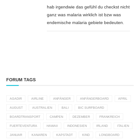
hab irgendwie das gefühl du checkst nicht
ganz was malaria wirklich ist bzw was
endemische malaria gebiete bedeuten.
FORUM TAGS
AGADIR
AIRLINE
ANFÄNGER
ANFÄNGERBOARD
APRIL
AUGUST
AUSTRALIEN
BALI
BIC SURFBOARD
BOARDTRANSPORT
CAMPEN
DEZEMBER
FRANKREICH
FUERTEVENTURA
HAWAII
INDONESIEN
IRLAND
ITALIEN
JANUAR
KANAREN
KAPSTADT
KIND
LONGBOARD