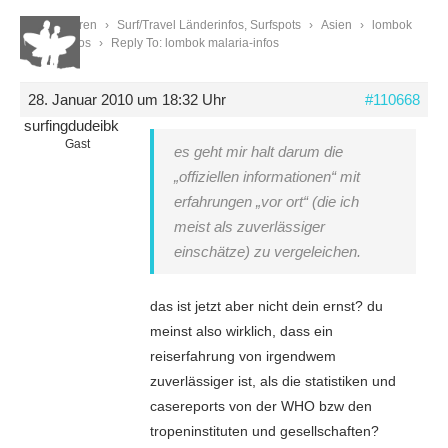
Start
›
Foren
›
Surf/Travel Länderinfos, Surfspots
›
Asien
›
lombok
malaria-infos
›
Reply To: lombok malaria-infos
28. Januar 2010 um 18:32 Uhr
#110668
surfingdudeibk
Gast
es geht mir halt darum die
„offiziellen informationen“ mit
erfahrungen „vor ort“ (die ich
meist als zuverlässiger
einschätze) zu vergeleichen.
das ist jetzt aber nicht dein ernst? du
meinst also wirklich, dass ein
reiserfahrung von irgendwem
zuverlässiger ist, als die statistiken und
casereports von der WHO bzw den
tropeninstituten und gesellschaften?